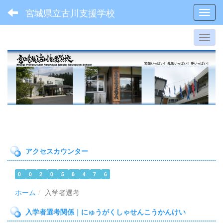
宮城県立古川支援学校
Toggl
アクセスカウンター
0
0
2
0
5
8
4
7
6
ホーム
入学者選考
入学者選考関係｜にゅうがくしゃせんこうかんけい