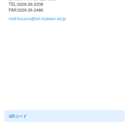
TEL:0229-26-2338
FAX:0229-26-2486
mail:furuyou@od.myswan.ed.jp
QRコード