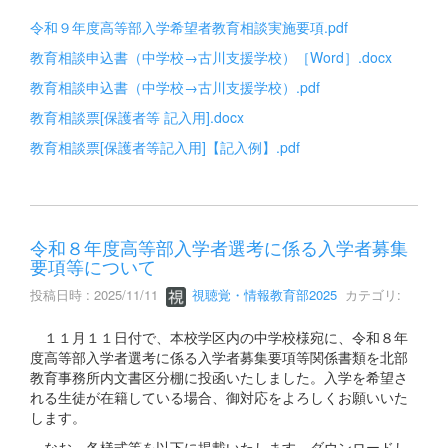
令和９年度高等部入学希望者教育相談実施要項.pdf
教育相談申込書（中学校→古川支援学校）［Word］.docx
教育相談申込書（中学校→古川支援学校）.pdf
教育相談票[保護者等 記入用].docx
教育相談票[保護者等記入用]【記入例】.pdf
令和８年度高等部入学者選考に係る入学者募集
要項等について
投稿日時 : 2025/11/11
視聴覚・情報教育部2025
カテゴリ:
１１月１１日付で、本校学区内の中学校様宛に、令和８年
度高等部入学者選考に係る入学者募集要項等関係書類を北部
教育事務所内文書区分棚に投函いたしました。入学を希望さ
れる生徒が在籍している場合、御対応をよろしくお願いいた
します。
なお、各様式等を以下に掲載いたします。ダウンロードし