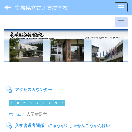
宮城県立古川支援学校
Toggl
アクセスカウンター
0
0
2
0
5
5
2
9
0
ホーム
入学者選考
入学者選考関係｜にゅうがくしゃせんこうかんけい